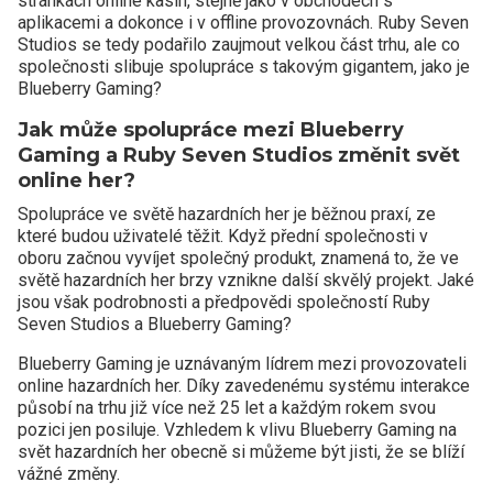
stránkách online kasin, stejně jako v obchodech s
aplikacemi a dokonce i v offline provozovnách. Ruby Seven
Studios se tedy podařilo zaujmout velkou část trhu, ale co
společnosti slibuje spolupráce s takovým gigantem, jako je
Blueberry Gaming?
Jak může spolupráce mezi Blueberry
Gaming a Ruby Seven Studios změnit svět
online her?
Spolupráce ve světě hazardních her je běžnou praxí, ze
které budou uživatelé těžit. Když přední společnosti v
oboru začnou vyvíjet společný produkt, znamená to, že ve
světě hazardních her brzy vznikne další skvělý projekt. Jaké
jsou však podrobnosti a předpovědi společností Ruby
Seven Studios a Blueberry Gaming?
Blueberry Gaming je uznávaným lídrem mezi provozovateli
online hazardních her. Díky zavedenému systému interakce
působí na trhu již více než 25 let a každým rokem svou
pozici jen posiluje. Vzhledem k vlivu Blueberry Gaming na
svět hazardních her obecně si můžeme být jisti, že se blíží
vážné změny.