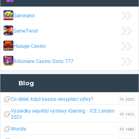
Gaminator
GameTwist
Huuuge Casino
Billionaire Casino Slots 777
Blog
Co dělat, když kasino nevyplácí výhry?
2035
Výsledky největší výstavy iGaming - ICE London
1912
2023
Wordle
1683