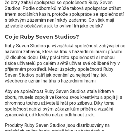
že brzy zahájí spolupráci se společností Ruby Seven
Studios. Podle odborníků může taková spolupráce otřást
trhem sociálních kasin, protože spolupráce se společností
s takovým zázemím není nikdy zadarmo. Co však mají
uživatelé očekávat a jak to ovlivní trh jako celek?
Co je Ruby Seven Studios?
Ruby Seven Studios je vývojářská společnost zabývající se
hazardní zábavou, která na trhu s hazardními hrami působí
již dlouhou dobu. Díky práci této společnosti si mohou
tisíce uživatelů po celém světě užívat své oblíbené hry v
příjemném prostředí. Mezi úspěchy společnosti Ruby
Seven Studios patří jak ocenění za nejlepší hry, tak
všeobecné uznání na trhu s hazardními hrami.
Aby se společnost Ruby Seven Studios stala lídrem v
oboru, musela zapojit veškerou svou kreativitu a spojit ji s
ohromnou touhou uživatelů hrát pro zábavu. Díky tomu
společnost nabízí svým zákazníkům příběh a vizuální
zpracování, od kterého nelze odtrhnout zrak.
Produkty Ruby Seven Studios jsou distribuovány na