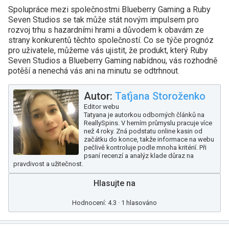
Spolupráce mezi společnostmi Blueberry Gaming a Ruby
Seven Studios se tak může stát novým impulsem pro
rozvoj trhu s hazardními hrami a důvodem k obavám ze
strany konkurentů těchto společností. Co se týče prognóz
pro uživatele, můžeme vás ujistit, že produkt, který Ruby
Seven Studios a Blueberry Gaming nabídnou, vás rozhodně
potěší a nenechá vás ani na minutu se odtrhnout.
Autor:
Taťjana Storoženko
Editor webu
Tatyana je autorkou odborných článků na
ReallySpins. V herním průmyslu pracuje více
než 4 roky. Zná podstatu online kasin od
začátku do konce, takže informace na webu
pečlivě kontroluje podle mnoha kritérií. Při
psaní recenzí a analýz klade důraz na
pravdivost a užitečnost.
Hlasujte na
Hodnocení: 4.3 · 1 hlasováno