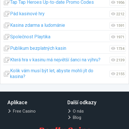
Tap Tap Heroes Up-to-date Promo Codes
1956
Pád kasinové hry
2212
Kasina zdarma a ludománie
1591
Společnost Playtika
1971
Publikum bezplatných kasin
1734
Která hra v kasinu má největší šanci na výhru?
2139
Kolik vám musí být let, abyste mohli jít do
2155
kasina?
Aplikace
Další odkazy
Free Casino
O nás
Blog