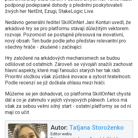
podporují podepsané dohody s předními poskytovateli
živých her NetEnt, Ezugi, StakeLogic Live.
Nedávno generální ředitel SkillOnNet Jani Konturi uvedl, že
arkádové hry se pro platformu stávají důležitým vektorem
rozvoje. Pozornost se postupně přesouvá na inovativní,
nový obsah. Ten bude podle jeho představ relevantní pro
všechny hráče - zkušené i začínající.
Hry založené na arkádových mechanismech se budou
odlišovat od ostatních. Zároveň se vývojáři snažili zachovat
hlavní aspekty, které mají fanoušci starých her tak rádi.
Prioritní složkou však zůstává inovace a sytost hratelnosti.
Podle recenzí se již dočkala ohlasu mezi hráči.
Můžeme se jen dohadovat, co platforma SkillOnNet chystá
dál a co je zahrnuto v jejích vývojových plánech. Letos má
však za sebou velmi silný start - ostatní platformy se od ní
mají co učit.
Autor:
Taťjana Storoženko
Editor webu