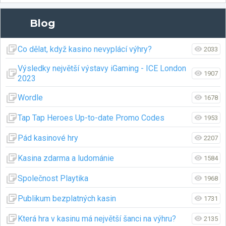
Blog
Co dělat, když kasino nevyplácí výhry?
2033
Výsledky největší výstavy iGaming - ICE London
1907
2023
Wordle
1678
Tap Tap Heroes Up-to-date Promo Codes
1953
Pád kasinové hry
2207
Kasina zdarma a ludománie
1584
Společnost Playtika
1968
Publikum bezplatných kasin
1731
Která hra v kasinu má největší šanci na výhru?
2135