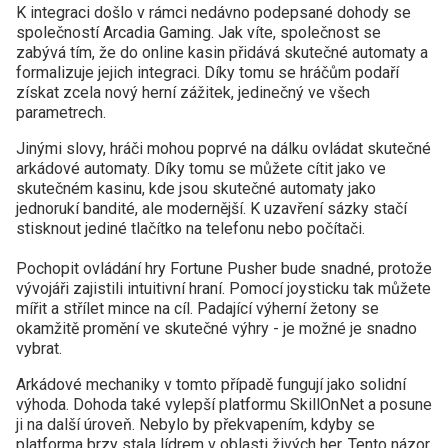
K integraci došlo v rámci nedávno podepsané dohody se
společností Arcadia Gaming. Jak víte, společnost se
zabývá tím, že do online kasin přidává skutečné automaty a
formalizuje jejich integraci. Díky tomu se hráčům podaří
získat zcela nový herní zážitek, jedinečný ve všech
parametrech.
Jinými slovy, hráči mohou poprvé na dálku ovládat skutečné
arkádové automaty. Díky tomu se můžete cítit jako ve
skutečném kasinu, kde jsou skutečné automaty jako
jednorukí bandité, ale modernější. K uzavření sázky stačí
stisknout jediné tlačítko na telefonu nebo počítači.
Pochopit ovládání hry Fortune Pusher bude snadné, protože
vývojáři zajistili intuitivní hraní. Pomocí joysticku tak můžete
mířit a střílet mince na cíl. Padající výherní žetony se
okamžitě promění ve skutečné výhry - je možné je snadno
vybrat.
Arkádové mechaniky v tomto případě fungují jako solidní
výhoda. Dohoda také vylepší platformu SkillOnNet a posune
ji na další úroveň. Nebylo by překvapením, kdyby se
platforma brzy stala lídrem v oblasti živých her. Tento názor