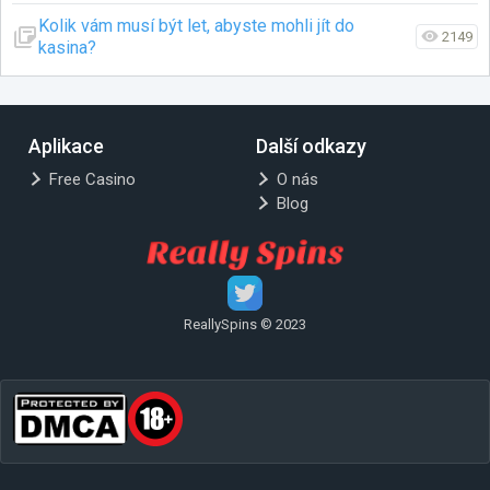
Kolik vám musí být let, abyste mohli jít do
2149
kasina?
Aplikace
Další odkazy
Free Casino
O nás
Blog
ReallySpins © 2023