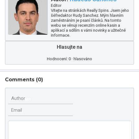
Editor
Vítejte na stránkách Really Spins. Jsem jeho
šéfredaktor Rudy Sanchez. Mým hlavním
zaměstnáním je psaní článků. Na tomto
webu se věnuji recenzím online kasin a
aplikací a sdílím s vámi novinky a užitečné
informace.
Hlasujte na
Hodnocení: 0 · hlasováno
Comments (
0
)
Author
Email