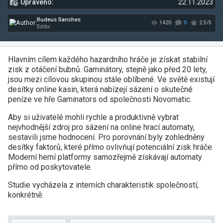
Upraveno:
22.11.2023
Hlavním cílem každého hazardního hráče je získat stabilní
zisk z otáčení bubnů. Gaminátory, stejně jako před 20 lety,
jsou mezi cílovou skupinou stále oblíbené. Ve světě existují
Rudeus Sanches
1420
desítky online kasin, která nabízejí sázení o skutečné
Editor
peníze ve hře Gaminators od společnosti Novomatic.
Aby si uživatelé mohli rychle a produktivně vybrat
nejvhodnější zdroj pro sázení na online hrací automaty,
sestavili jsme hodnocení. Pro porovnání byly zohledněny
desítky faktorů, které přímo ovlivňují potenciální zisk hráče.
Moderní herní platformy samozřejmě získávají automaty
přímo od poskytovatele.
Studie vycházela z interních charakteristik společností,
konkrétně: