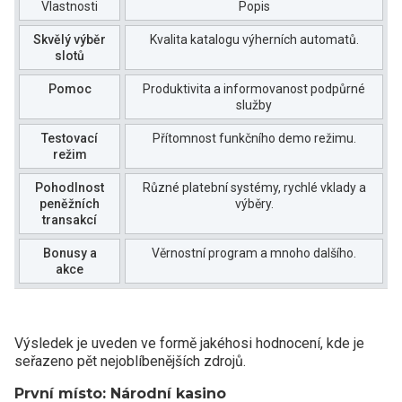
Vlastnosti
Popis
Skvělý výběr
Kvalita katalogu výherních automatů.
slotů
Pomoc
Produktivita a informovanost podpůrné
služby
Testovací
Přítomnost funkčního demo režimu.
režim
Pohodlnost
Různé platební systémy, rychlé vklady a
peněžních
výběry.
transakcí
Bonusy a
Věrnostní program a mnoho dalšího.
akce
Výsledek je uveden ve formě jakéhosi hodnocení, kde je
seřazeno pět nejoblíbenějších zdrojů.
První místo: Národní kasino