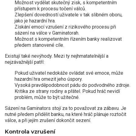
Možnost vydělat skutečný zisk, s kompetentním
přístupem k procesu točení válců.
Zlepšení dovedností uživatele v tak slibném oboru,
jako je hazardní hra.
Získání emocí vzrušení z rizikového procesu při
sázení na válce v Gaminatorah.
Možnost s kompetentním řízením banky realizovat
předem stanovené cíle.
Existují také nevýhody. Mezi ty nejhmatatelnější a
nejzávažnější patří:
Pokud uživatel nedokáže ovládat své emoce, může
hazardní hra omezit jeho úspory.
Vysoká pravděpodobnost pádu do podvodného zdroje.
Kritika ze strany rodiny a přátel. Pokud hráč nevidí
problém, může to být užitečné.
Sázení na Gaminators stojí za to považovat za zábavu. Je
nutné předem přidělit banku, na které hráč plánuje roztočit
válce, a při jejím zrušení dokončit sezení.
Kontrola vzrušení