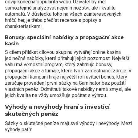
odvíjí konečná popularita webu. Uživatel by měl
samozřejmě analyzovat nejen množství, ale i kvalitu
automatů. V důsledku toho na všech zainteresovaných
hráčů her, je třeba přečíst recenze a popisy s
charakteristikami.
Bonusy, speciální nabídky a propagační akce
kasin
S cílem přilákat cílovou skupinu vytvářejí online kasina
jedinečné nabídky, které přitahují jejich pozornost. Největší
váhu má věrnostní program, který zahrnuje bonusy,
propagační akce a turnaje, které tvoří zaměstnanci zdroje. V
propagační kampani hraje největší roli uvítací bonus, který
zaručuje provedení první sázky na Gaminator bez použití
vlastních peněz. Odmítnutí takové nabídky nemá smysl, ale
jejich kvalita ne vždy umožňuje počítat s výhrou.
Výhody a nevýhody hraní s investicí
skutečných peněz
Sázky o skutečné peníze mají své výhody i nevýhody. Mezi
výhody patří: